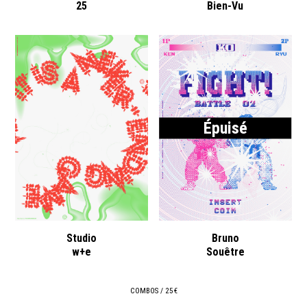
25
Bien-Vu
Épuisé
Studio
Bruno
w+e
Souêtre
COMBOS / 25 €