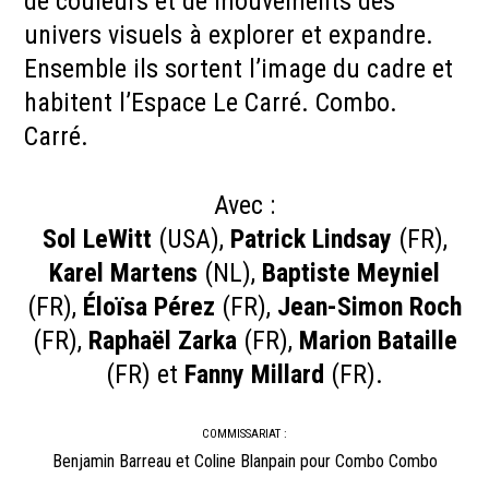
de couleurs et de mouvements des
univers visuels à explorer et expandre.
Ensemble ils sortent l’image du cadre et
habitent l’Espace Le Carré. Combo.
Carré.
Avec :
Sol LeWitt
(USA),
Patrick Lindsay
(FR),
Karel Martens
(NL),
Baptiste Meyniel
(FR),
Éloïsa Pérez
(FR),
Jean-Simon Roch
(FR),
Raphaël Zarka
(FR),
Marion Bataille
(FR) et
Fanny Millard
(FR).
COMMISSARIAT :
Benjamin Barreau et Coline Blanpain pour Combo Combo