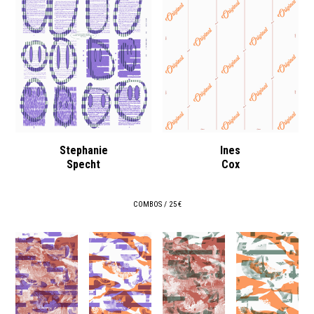
Stephanie
Ines
Specht
Cox
COMBOS / 25 €