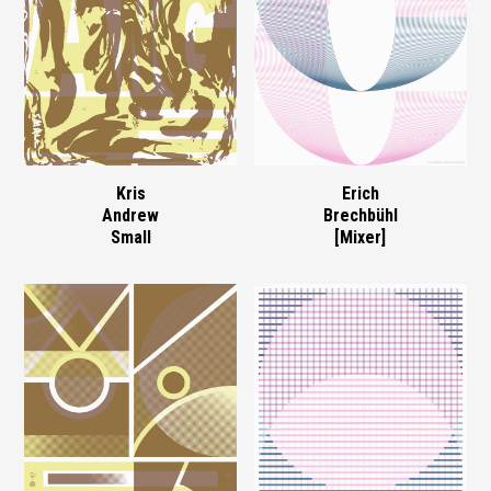
Kris
Erich
Andrew
Brechbühl
Small
[Mixer]