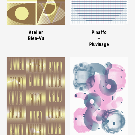
Atelier
Pinaffo
Bien-Vu
—
Pluvinage