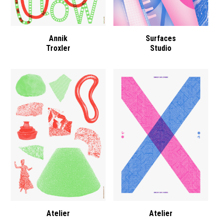
Annik
Surfaces
Troxler
Studio
Atelier
Atelier