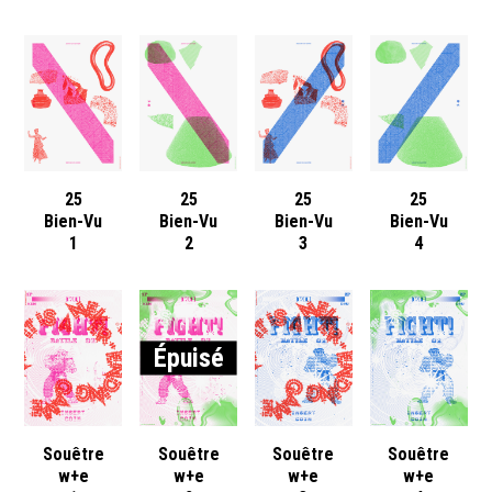
25
25
25
25
Bien-Vu
Bien-Vu
Bien-Vu
Bien-Vu
1
2
3
4
Épuisé
Souêtre
Souêtre
Souêtre
Souêtre
w+e
w+e
w+e
w+e