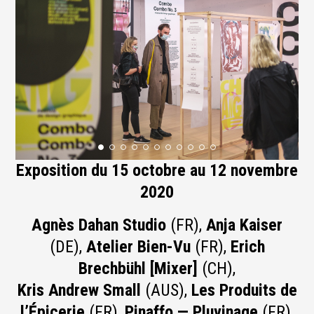
Exposition du 15 octobre au 12 novembre
2020
Agnès Dahan Studio
(FR),
Anja Kaiser
(DE),
Atelier Bien-Vu
(FR),
Erich
Brechbühl [Mixer]
(CH),
Kris Andrew Small
(AUS),
Les Produits de
l’Épicerie
(FR),
Pinaffo — Pluvinage
(FR),