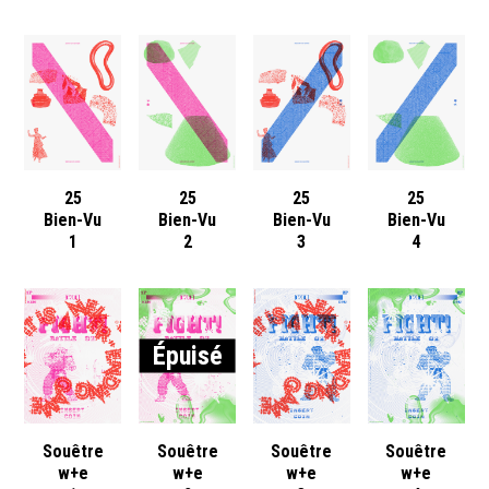
25
25
25
25
Bien-Vu
Bien-Vu
Bien-Vu
Bien-Vu
1
2
3
4
Épuisé
Souêtre
Souêtre
Souêtre
Souêtre
w+e
w+e
w+e
w+e