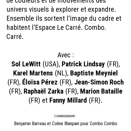
de couleurs et de mouvements des
univers visuels à explorer et expandre.
Ensemble ils sortent l’image du cadre et
habitent l’Espace Le Carré. Combo.
Carré.
Avec :
Sol LeWitt
(USA),
Patrick Lindsay
(FR),
Karel Martens
(NL),
Baptiste Meyniel
(FR),
Éloïsa Pérez
(FR),
Jean-Simon Roch
(FR),
Raphaël Zarka
(FR),
Marion Bataille
(FR) et
Fanny Millard
(FR).
COMMISSARIAT :
Benjamin Barreau et Coline Blanpain pour Combo Combo