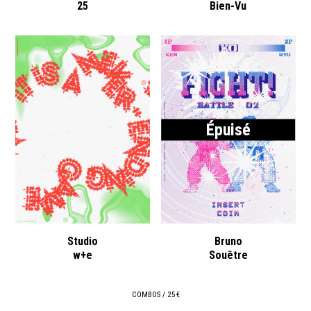
25
Bien-Vu
Épuisé
Studio
Bruno
w+e
Souêtre
COMBOS / 25 €