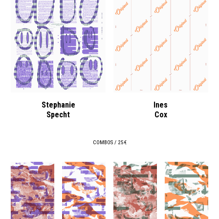
Stephanie
Ines
Specht
Cox
COMBOS / 25 €