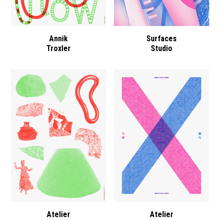
Annik
Surfaces
Troxler
Studio
Atelier
Atelier