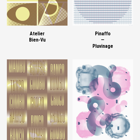
Atelier
Pinaffo
Bien-Vu
—
Pluvinage