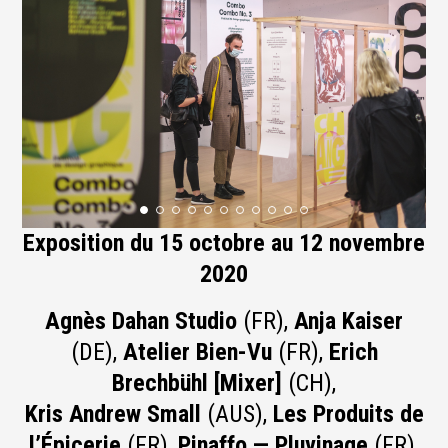
Exposition du 15 octobre au 12 novembre
2020
Agnès Dahan Studio
(FR),
Anja Kaiser
(DE),
Atelier Bien-Vu
(FR),
Erich
Brechbühl [Mixer]
(CH),
Kris Andrew Small
(AUS),
Les Produits de
l’Épicerie
(FR),
Pinaffo — Pluvinage
(FR),