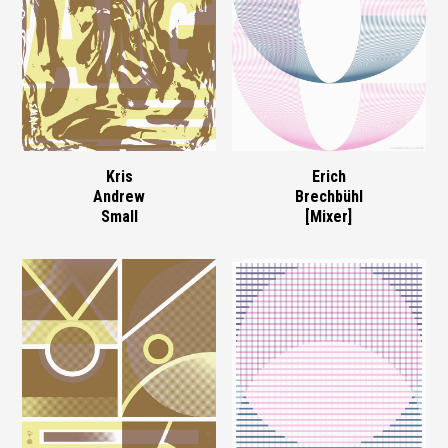
Kris
Erich
Andrew
Brechbühl
Small
[Mixer]