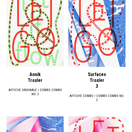
Annik
Surfaces
Troxler
Troxler
3
AFFICHE ORIGINALE / COMBO COMBO
NO. 2
AFFICHE COMBO / COMBO COMBO NO.
2