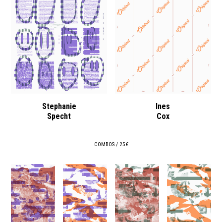
Stephanie
Ines
Specht
Cox
COMBOS / 25 €