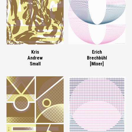
Kris
Erich
Andrew
Brechbühl
Small
[Mixer]