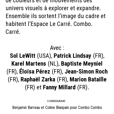
de couleurs et de mouvements des
univers visuels à explorer et expandre.
Ensemble ils sortent l’image du cadre et
habitent l’Espace Le Carré. Combo.
Carré.
Avec :
Sol LeWitt
(USA),
Patrick Lindsay
(FR),
Karel Martens
(NL),
Baptiste Meyniel
(FR),
Éloïsa Pérez
(FR),
Jean-Simon Roch
(FR),
Raphaël Zarka
(FR),
Marion Bataille
(FR) et
Fanny Millard
(FR).
COMMISSARIAT :
Benjamin Barreau et Coline Blanpain pour Combo Combo