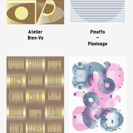
Atelier
Pinaffo
Bien-Vu
—
Pluvinage