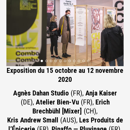
Exposition du 15 octobre au 12 novembre
2020
Agnès Dahan Studio
(FR),
Anja Kaiser
(DE),
Atelier Bien-Vu
(FR),
Erich
Brechbühl [Mixer]
(CH),
Kris Andrew Small
(AUS),
Les Produits de
l’Épicerie
(FR),
Pinaffo — Pluvinage
(FR),