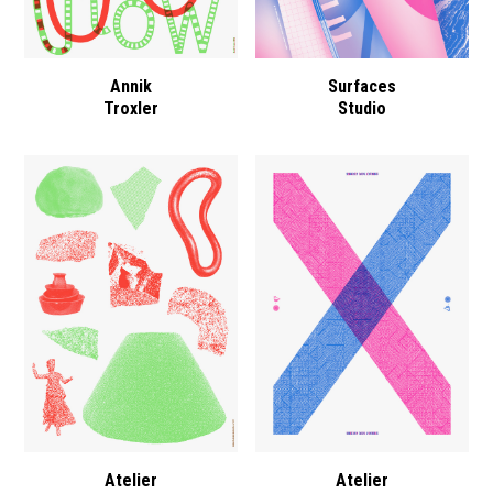
Annik
Surfaces
Troxler
Studio
Atelier
Atelier