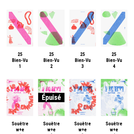
25
25
25
25
Bien-Vu
Bien-Vu
Bien-Vu
Bien-Vu
1
2
3
4
Épuisé
Souêtre
Souêtre
Souêtre
Souêtre
w+e
w+e
w+e
w+e