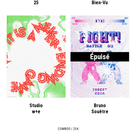
25
Bien-Vu
Épuisé
Studio
Bruno
w+e
Souêtre
COMBOS / 25 €