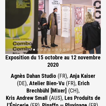
Exposition du 15 octobre au 12 novembre
2020
Agnès Dahan Studio
(FR),
Anja Kaiser
(DE),
Atelier Bien-Vu
(FR),
Erich
Brechbühl [Mixer]
(CH),
Kris Andrew Small
(AUS),
Les Produits de
l’Épicerie
(FR),
Pinaffo — Pluvinage
(FR),