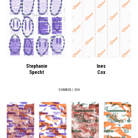
Stephanie
Ines
Specht
Cox
COMBOS / 25 €