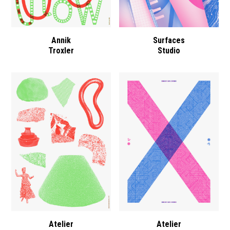
Annik
Surfaces
Troxler
Studio
Atelier
Atelier