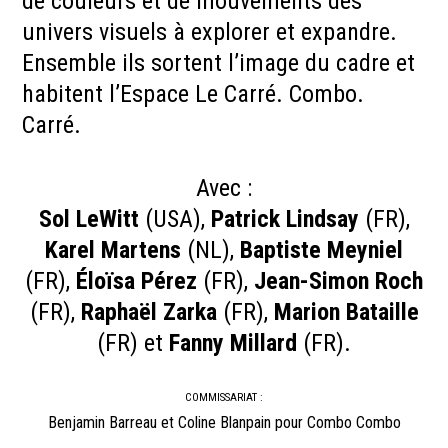
de couleurs et de mouvements des
univers visuels à explorer et expandre.
Ensemble ils sortent l’image du cadre et
habitent l’Espace Le Carré. Combo.
Carré.
Avec :
Sol LeWitt
(USA),
Patrick Lindsay
(FR),
Karel Martens
(NL),
Baptiste Meyniel
(FR),
Éloïsa Pérez
(FR),
Jean-Simon Roch
(FR),
Raphaël Zarka
(FR),
Marion Bataille
(FR) et
Fanny Millard
(FR).
COMMISSARIAT :
Benjamin Barreau et Coline Blanpain pour Combo Combo