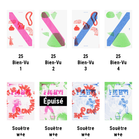
25
25
25
25
Bien-Vu
Bien-Vu
Bien-Vu
Bien-Vu
1
2
3
4
Épuisé
Souêtre
Souêtre
Souêtre
Souêtre
w+e
w+e
w+e
w+e