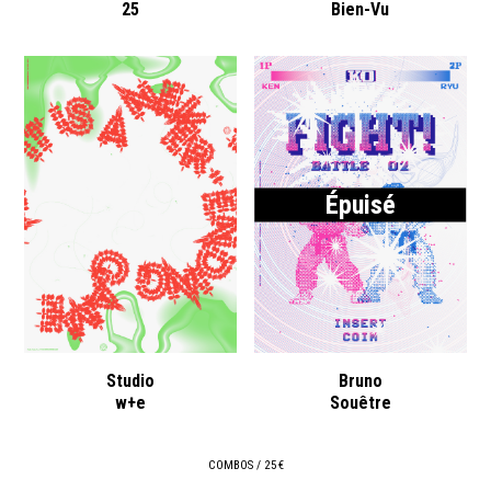
25
Bien-Vu
Épuisé
Studio
Bruno
w+e
Souêtre
COMBOS / 25 €