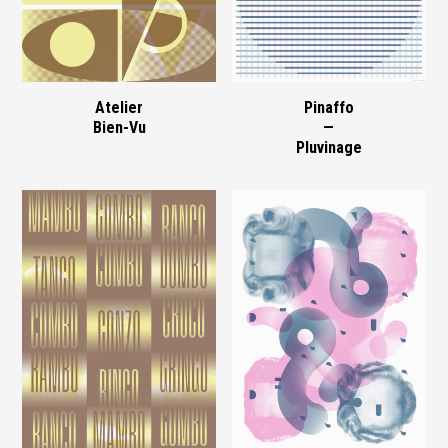
Atelier
Pinaffo
Bien-Vu
—
Pluvinage