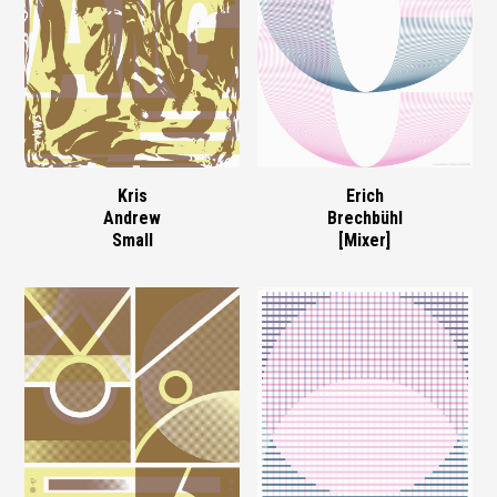
Kris
Erich
Andrew
Brechbühl
Small
[Mixer]