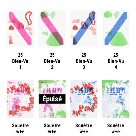
25
25
25
25
Bien-Vu
Bien-Vu
Bien-Vu
Bien-Vu
1
2
3
4
Épuisé
Souêtre
Souêtre
Souêtre
Souêtre
w+e
w+e
w+e
w+e