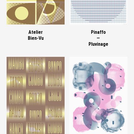
Atelier
Pinaffo
Bien-Vu
—
Pluvinage