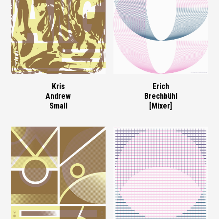
Kris
Erich
Andrew
Brechbühl
Small
[Mixer]