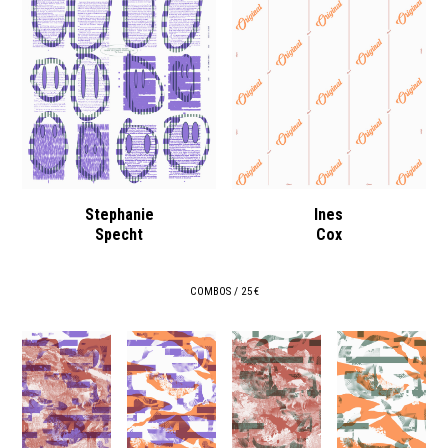
Stephanie
Ines
Specht
Cox
COMBOS / 25 €