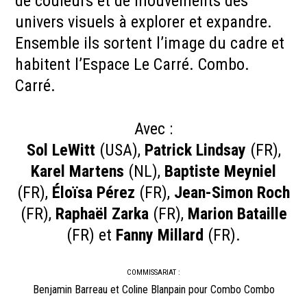
de couleurs et de mouvements des
univers visuels à explorer et expandre.
Ensemble ils sortent l’image du cadre et
habitent l’Espace Le Carré. Combo.
Carré.
Avec :
Sol LeWitt
(USA),
Patrick Lindsay
(FR),
Karel Martens
(NL),
Baptiste Meyniel
(FR),
Éloïsa Pérez
(FR),
Jean-Simon Roch
(FR),
Raphaël Zarka
(FR),
Marion Bataille
(FR) et
Fanny Millard
(FR).
COMMISSARIAT :
Benjamin Barreau et Coline Blanpain pour Combo Combo