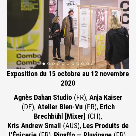
Exposition du 15 octobre au 12 novembre
2020
Agnès Dahan Studio
(FR),
Anja Kaiser
(DE),
Atelier Bien-Vu
(FR),
Erich
Brechbühl [Mixer]
(CH),
Kris Andrew Small
(AUS),
Les Produits de
l’Épicerie
(FR),
Pinaffo — Pluvinage
(FR),