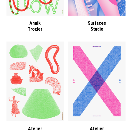
Annik
Surfaces
Troxler
Studio
Atelier
Atelier