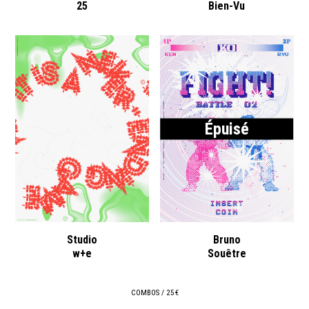
25
Bien-Vu
Épuisé
Studio
Bruno
w+e
Souêtre
COMBOS / 25 €