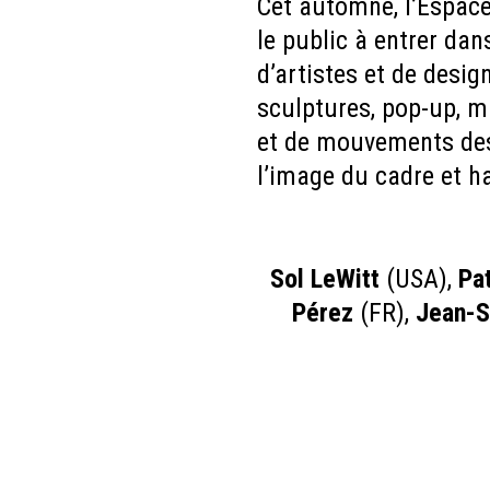
Cet automne, l’Espace
le public à entrer dan
d’artistes et de desi
sculptures, pop-up, m
et de mouvements des 
l’image du cadre et h
Sol LeWitt
(USA),
Pa
Pérez
(FR),
Jean-S