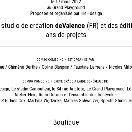
le 17 mars 2022
au Grand Playground
Proposée et organisée par lille—design
 studio de création
deValence
(FR) et des édit
ans de projets
COMBO COMBO NO. 4 EST ORGANISÉ PAR :
au / Chimène Berthe / Coline Blanpain / Faustine Lemens / Nicolas Millo
COMBO COMBO NO. 4 EXISTE GRÂCE À L’AIDE GÉNÉREUSE DE :
esign, Le studio Camoufleur, le 34 rue Aristote, Le Grand Playground, Lé
Atelier Elcid, Rémi Debreu et l’ensemble des bénévoles.
G R G, Ines Cox, Martyna Wędzicka, Mathias Schweizer, Specht Studio, Sur
Boutique