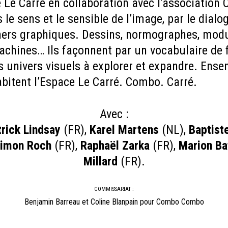
 Le Carré en collaboration avec l’associatio
s le sens et le sensible de l’image, par le dial
gners graphiques. Dessins, normographes, mod
achines… Ils façonnent par un vocabulaire de 
univers visuels à explorer et expandre. Ensem
abitent l’Espace Le Carré. Combo. Carré.
Avec :
trick Lindsay
(FR),
Karel Martens
(NL),
Baptist
imon Roch
(FR),
Raphaël Zarka
(FR),
Marion Bat
Millard
(FR).
COMMISSARIAT :
Benjamin Barreau et Coline Blanpain pour Combo Combo