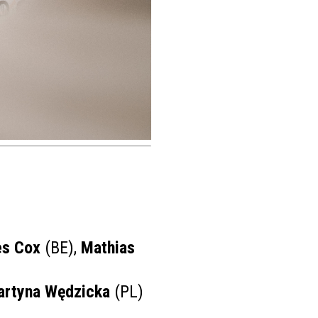
es Cox
(BE),
Mathias
rtyna Wędzicka
(PL)