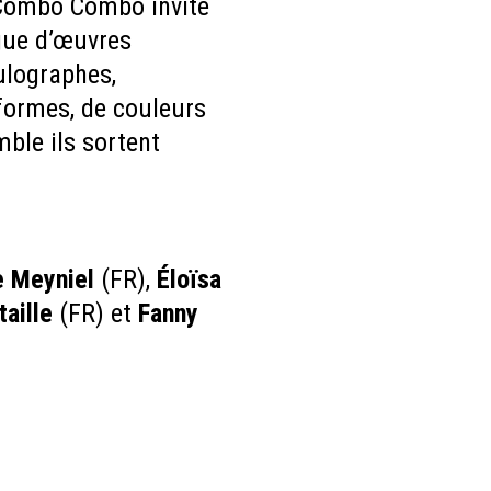
n Combo Combo invite
ogue d’œuvres
ulographes,
formes, de couleurs
ble ils sortent
e Meyniel
(FR),
Éloïsa
aille
(FR) et
Fanny