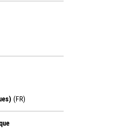
ues)
(FR)
ique