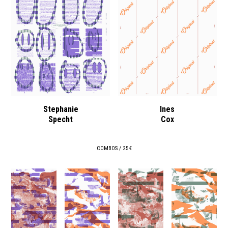
Stephanie
Ines
Specht
Cox
COMBOS / 25 €