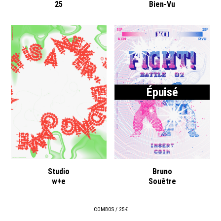
25
Bien-Vu
Épuisé
Studio
Bruno
w+e
Souêtre
COMBOS / 25 €