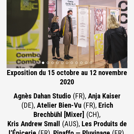
Exposition du 15 octobre au 12 novembre
2020
Agnès Dahan Studio
(FR),
Anja Kaiser
(DE),
Atelier Bien-Vu
(FR),
Erich
Brechbühl [Mixer]
(CH),
Kris Andrew Small
(AUS),
Les Produits de
l’Épicerie
(FR),
Pinaffo — Pluvinage
(FR),