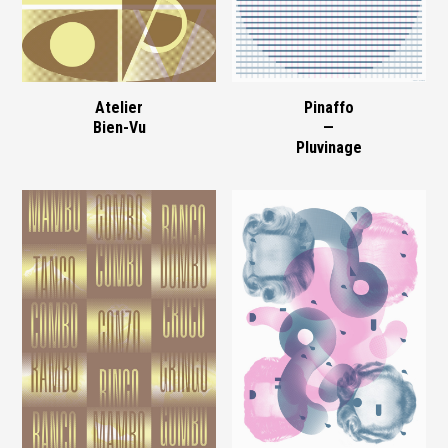
Atelier
Pinaffo
Bien-Vu
—
Pluvinage