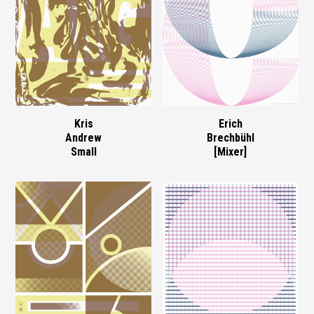
Kris
Erich
Andrew
Brechbühl
Small
[Mixer]