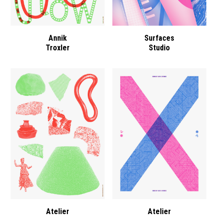
Annik
Surfaces
Troxler
Studio
Atelier
Atelier