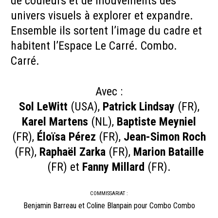
de couleurs et de mouvements des
univers visuels à explorer et expandre.
Ensemble ils sortent l’image du cadre et
habitent l’Espace Le Carré. Combo.
Carré.
Avec :
Sol LeWitt
(USA),
Patrick Lindsay
(FR),
Karel Martens
(NL),
Baptiste Meyniel
(FR),
Éloïsa Pérez
(FR),
Jean-Simon Roch
(FR),
Raphaël Zarka
(FR),
Marion Bataille
(FR) et
Fanny Millard
(FR).
COMMISSARIAT :
Benjamin Barreau et Coline Blanpain pour Combo Combo