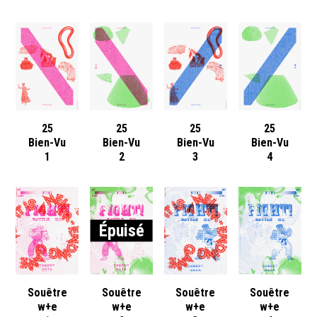
25
25
25
25
Bien-Vu
Bien-Vu
Bien-Vu
Bien-Vu
1
2
3
4
Épuisé
Souêtre
Souêtre
Souêtre
Souêtre
w+e
w+e
w+e
w+e