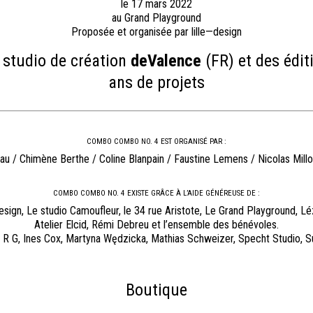
le 17 mars 2022
au Grand Playground
Proposée et organisée par lille—design
 studio de création
deValence
(FR) et des édit
ans de projets
COMBO COMBO NO. 4 EST ORGANISÉ PAR :
au / Chimène Berthe / Coline Blanpain / Faustine Lemens / Nicolas Millo
COMBO COMBO NO. 4 EXISTE GRÂCE À L’AIDE GÉNÉREUSE DE :
esign, Le studio Camoufleur, le 34 rue Aristote, Le Grand Playground, Lé
Atelier Elcid, Rémi Debreu et l’ensemble des bénévoles.
G R G, Ines Cox, Martyna Wędzicka, Mathias Schweizer, Specht Studio, Sur
Boutique