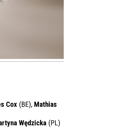
es Cox
(BE),
Mathias
rtyna Wędzicka
(PL)