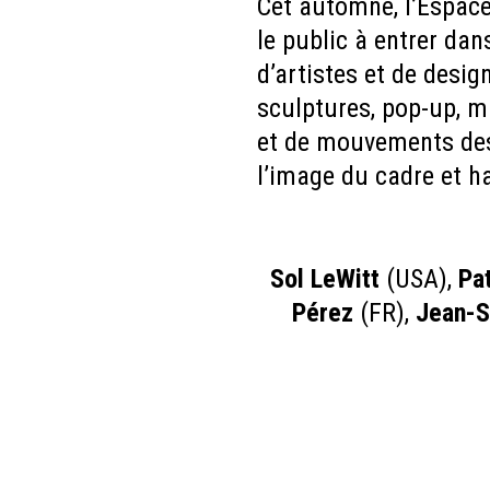
Cet automne, l’Espace
le public à entrer dan
d’artistes et de desi
sculptures, pop-up, m
et de mouvements des 
l’image du cadre et h
Sol LeWitt
(USA),
Pa
Pérez
(FR),
Jean-S