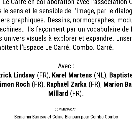
 Le Carré en collaboration avec l’associatio
s le sens et le sensible de l’image, par le dial
gners graphiques. Dessins, normographes, mod
achines… Ils façonnent par un vocabulaire de 
univers visuels à explorer et expandre. Ensem
abitent l’Espace Le Carré. Combo. Carré.
Avec :
trick Lindsay
(FR),
Karel Martens
(NL),
Baptist
imon Roch
(FR),
Raphaël Zarka
(FR),
Marion Bat
Millard
(FR).
COMMISSARIAT :
Benjamin Barreau et Coline Blanpain pour Combo Combo