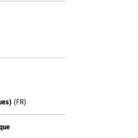
ues)
(FR)
ique