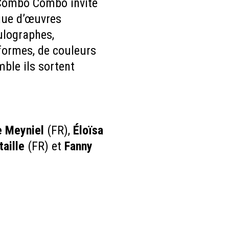
n Combo Combo invite
ogue d’œuvres
ulographes,
formes, de couleurs
ble ils sortent
e Meyniel
(FR),
Éloïsa
aille
(FR) et
Fanny